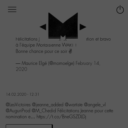
Afficher
Panneau de gestion des cookies
Labo
Connex
-
le
M-
menu
Aller
Félicitations Jeanne pour cette nomination et bravo
au
à l'équipe Morlaisienne WART !
menu
Bonne chance pour ce soir ✌️
Aller
au
— Maurice Elgé (@momoelge)
February 14,
contenu
2020
Aller
à
la
recherche
14.02.2020 - 12:31
@LesVictoires @jeanne_added @wartiste @angele_vl
@AuguriProd @M_Chedid Félicitations Jeanne pour cette
nomination e… https://t.co/BneGSZDLDj