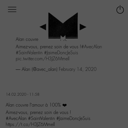
Afficher
Panneau de gestion des cookies
Labo
Connex
-
le
M-
menu
Aller
Alan couvre l'amour à 100% ❤️
au
menu
Aimez-vous, prenez soin de vous !
#AvecAlan
Aller
#SaintValentin
#JaimeDoncJeSuis
au
pic.twitter.com/H3JZ6MmeIl
contenu
— Alan (@avec_alan)
February 14, 2020
Aller
à
la
recherche
14.02.2020 - 11:58
Alan couvre l’amour à 100% ❤️
Aimez-vous, prenez soin de vous !
#AvecAlan #SaintValentin #JaimeDoncJeSuis
https://t.co/H3JZ6MmeIl