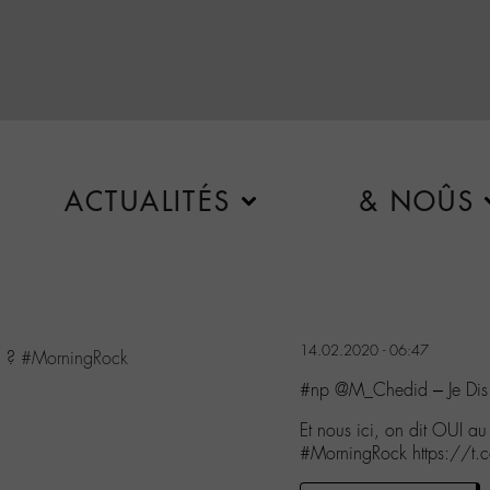
ACTUALITÉS
& NOÛS
14.02.2020 - 06:47
i ?
#MorningRock
#np @M_Chedid – Je Dis
Et nous ici, on dit OUI au
#MorningRock https://t