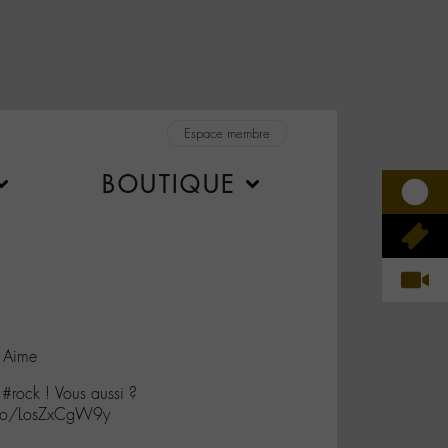
Espace membre
BOUTIQUE
 Aime
 #rock ! Vous aussi ?
.co/LosZxCgW9y