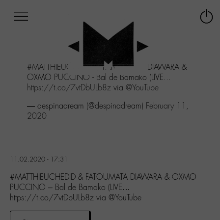
Afficher
Panneau de gestion des cookies
Labo
Connex
-
le
M-
menu
Aller
#MATTHIEUCHEDID
& FATOUMATA DIAWARA &
au
OXMO PUCCINO - Bal de Bamako (LIVE...
menu
https://t.co/7vtDbULb8z
via
@YouTube
Aller
au
— despinadream (@despinadream)
February 11,
contenu
2020
Aller
à
la
recherche
11.02.2020 - 17:31
#MATTHIEUCHEDID & FATOUMATA DIAWARA & OXMO
PUCCINO – Bal de Bamako (LIVE…
https://t.co/7vtDbULb8z via @YouTube