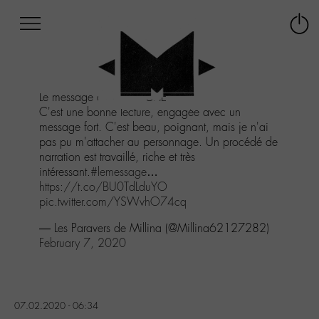
Afficher
Panneau de gestion des cookies
Labo
Connex
-
le
M-
menu
Aller
Le message d’ANDRE CHEDID
au
C'est une bonne lecture, engagée avec un
menu
message fort. C'est beau, poignant, mais je n'ai
Aller
pas pu m'attacher au personnage. Un procédé de
au
narration est travaillé, riche et très
contenu
intéressant.
#lemessage
…
Aller
https://t.co/BU0TdLduYO
à
pic.twitter.com/YSWvhO74cq
la
recherche
— Les Paravers de Millina (@Millina62127282)
February 7, 2020
07.02.2020 - 06:34