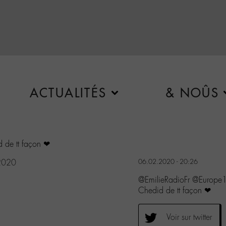
ACTUALITÉS
& NOÛS
d de tt façon ❤
 2020
06.02.2020 - 20:26
@EmilieRadioFr @Europe1 -
Chedid de tt façon ❤
Voir sur twitter