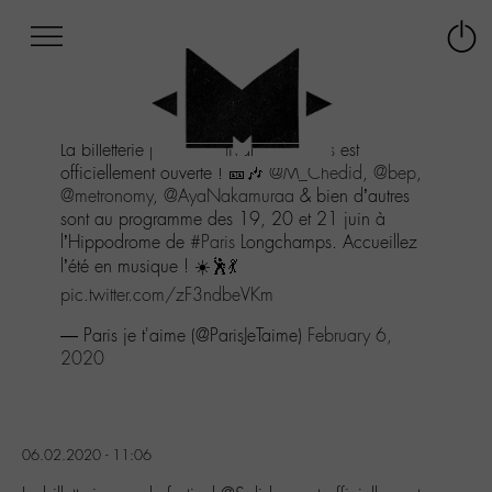
Afficher
Panneau de gestion des cookies
Labo
Connex
-
le
M-
menu
Aller
La billetterie pour le festival
@Solidays
est
au
officiellement ouverte ! 🎫🎶
@M_Chedid
,
@bep
,
menu
@metronomy
,
@AyaNakamuraa
& bien d’autres
Aller
sont au programme des 19, 20 et 21 juin à
au
l’Hippodrome de
#Paris
Longchamps. Accueillez
contenu
l’été en musique ! ☀️🕺💃
Aller
à
pic.twitter.com/zF3ndbeVKm
la
— Paris je t'aime (@ParisJeTaime)
February 6,
recherche
2020
06.02.2020 - 11:06