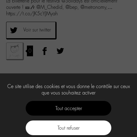
La billetterie pour le festival @Solidays est officiellement
ouverte ! 🎫🎶 @M_Chedid, @bep, @metronomy,…
https://t.co/JK5cYJMyah
Voir sur twitter
0
Ce site utilise des cookies et vous donne le contrôle sur ceux
que vous souhaitez activer
Tout accepter
Tout refuser