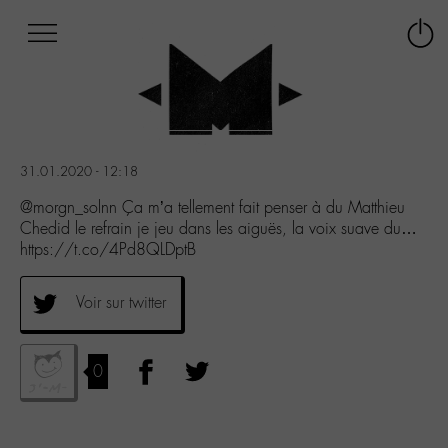
Afficher
Panneau de gestion des cookies
Labo
Connex
-
le
M-
menu
Aller
au
menu
31.01.2020 - 12:18
Aller
au
@morgn_solnn Ça m’a tellement fait penser à du Matthieu
contenu
Chedid le refrain je jeu dans les aiguës, la voix suave du…
Aller
https://t.co/4Pd8QLDptB
à
la
Voir sur twitter
recherche
0