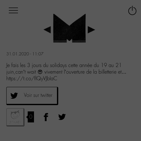
Afficher
Panneau de gestion des cookies
Labo
Connex
-
le
M-
menu
Aller
au
menu
31.01.2020 - 11:07
Aller
au
Je fais les 3 jours du solidays cette année du 19 au 21
contenu
juin,can’t wait 😎 vivement l’ouverture de la billetterie et…
Aller
https://t.co/fIQyVJbIaC
à
la
Voir sur twitter
recherche
0