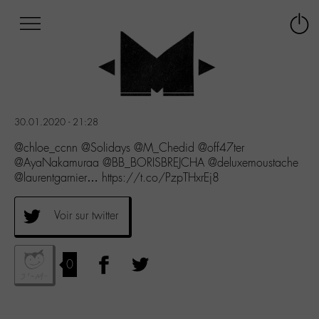
Afficher
Panneau de gestion des cookies
Labo
Connex
-
le
M-
menu
Aller
au
menu
30.01.2020 - 21:28
Aller
au
@chloe_ccnn @Solidays @M_Chedid @off47ter
contenu
@AyaNakamuraa @BB_BORISBREJCHA @deluxemoustache
Aller
@laurentgarnier… https://t.co/PzpTHxrEj8
à
la
Voir sur twitter
recherche
0