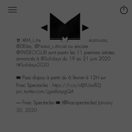
Afficher
Panneau de gestion des cookies
Labo
Connex
-
le
M-
menu
Aller
🤘
@M_Chedid
,
@off47ter
,
@AyaNakamuraa
,
au
@0Riles
,
@Niska_Officiel
ou encore
menu
@9VIDEOCLUB
sont parmi les 11 premiers artistes
Aller
annoncés à
@Solidays
du 19 au 21 juin 2020
au
!
#Solidays2020
contenu
Aller
🎟 Pass dispos à partir du 6 février à 12H sur
à
la
Fnac Spectacles :
https://t.co/r4JVUavB2J
recherche
pic.twitter.com/jgadLmpgQA
— Fnac Spectacles 🎟️ (@fnacspectacles)
January
30, 2020