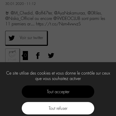
30.01.2020 - 11:12
🤘 @M_Chedid, @off47ter, @AyaNakamuraa, @0Riles,
@Niska_Officiel ou encore @9VIDEOCLUB sont parmi les
11 premiers ar… https://t.co/Nsrn4vwvzS
Voir sur twitter
0
Ce site utilise des cookies et vous donne le contrôle sur ceux
que vous souhaitez activer
Tout accepter
Tout refuser