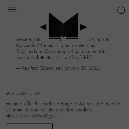
Afficher
Panneau de gestion des cookies
Labo
Connex
-
le
M-
menu
Aller
messmer_officiel is back ! A Borgo le 24 mars et
au
Ajaccio le 25 mars ! Et pour cet été, c’est
menu
@m_chedid
et
@sopranopsy4
qui assureront le
Aller
spectacle 🎸🔥
https://t.co/RrtfgDdvk5
au
contenu
— Key-Prod (@prod_key)
January 29, 2020
Aller
à
la
recherche
29.01.2020 - 21:10
messmer_officiel is back ! A Borgo le 24 mars et Ajaccio le
25 mars ! Et pour cet été, c’est @m_chedid et…
https://t.co/B8RwnfSgc0