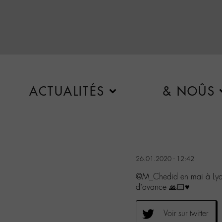
ACTUALITÉS
& NOÛS
26.01.2020 - 12:42
@M_Chedid en mai à Lyon j
d’avance 🙏🏻♥️
Voir sur twitter