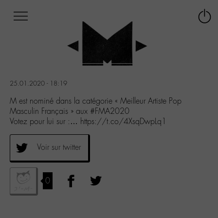
Afficher
Panneau de gestion des cookies
Labo
Connex
-
le
M-
menu
Aller
au
menu
25.01.2020 - 18:19
Aller
au
M est nominé dans la catégorie « Meilleur Artiste Pop
contenu
Masculin Français » aux #FMA2020
Aller
Votez pour lui sur :… https://t.co/4XsqDwpLq1
à
la
Voir sur twitter
recherche
0