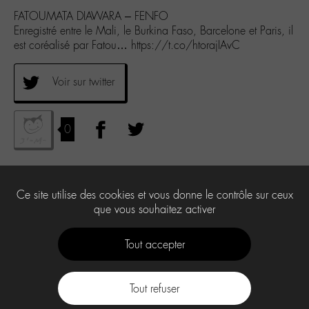
FATOUMATA DIAWARA – FENFO
Enregistré entre le Mali, le Burkina Faso, Barcelone et Paris, il
est coréalisé par Fatou… https://t.co/htorajIAvC
Voir sur twitter
0
Ce site utilise des cookies et vous donne le contrôle sur ceux
que vous souhaitez activer
Tout accepter
Tout refuser