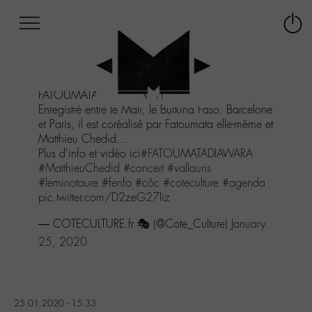
Afficher
Panneau de gestion des cookies
Labo
Connex
-
le
M-
menu
Aller
FATOUMATA DIAWARA - FENFO
au
Enregistré entre le Mali, le Burkina Faso, Barcelone
menu
et Paris, il est coréalisé par Fatoumata elle-même et
Aller
Matthieu Chedid...
au
Plus d'info et vidéo ici
#FATOUMATADIAWARA
contenu
#MatthieuChedid
#concert
#vallauris
Aller
#leminotaure
#fenfo
#côc
#coteculture
#agenda
à
pic.twitter.com/D2zeG27liz
la
recherche
— COTECULTURE.fr 🎭 (@Cote_Culture)
January
25, 2020
25.01.2020 - 15:33