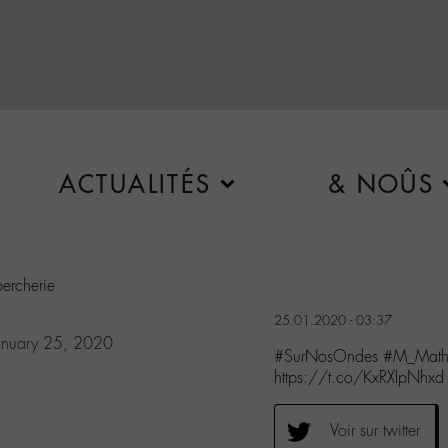
ACTUALITÉS
& NOÛS
ercherie
25.01.2020 - 03:37
anuary 25, 2020
#SurNosOndes #M_Mathi
https://t.co/KxRXIpNhxd
Voir sur twitter