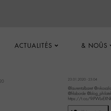
ACTUALITÉS
& NOÛS
23.01.2020 - 23:04
020
@laurentalbaret @nikosa
@frlaborde @blog_philat
https://t.co/9iPWLvEXN