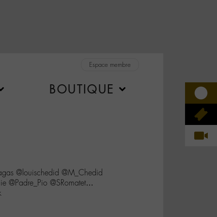
Espace membre
BOUTIQUE
liagas @louischedid @M_Chedid
elie @Padre_Pio @SRomatet…
k