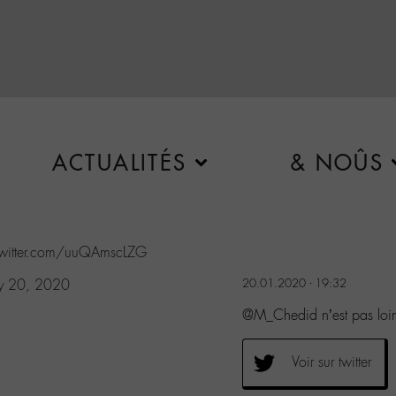
ACTUALITÉS
& NOÛS
twitter.com/uuQAmscLZG
ry 20, 2020
20.01.2020 - 19:32
@M_Chedid n’est pas lo
Voir sur twitter