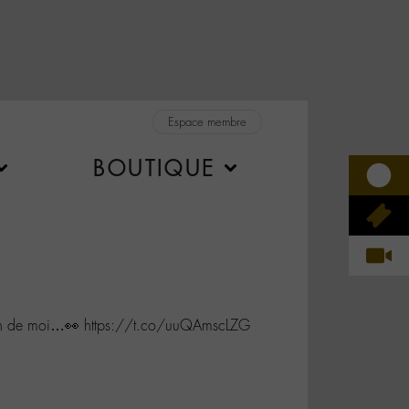
Espace membre
BOUTIQUE
in de moi…👀 https://t.co/uuQAmscLZG