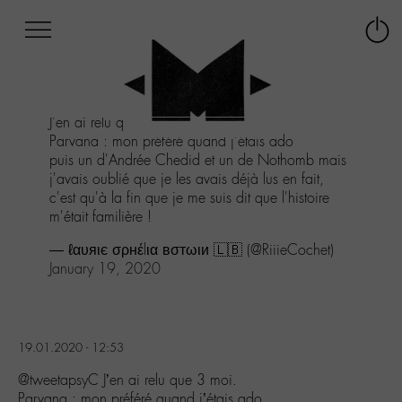
Afficher
Panneau de gestion des cookies
Labo
Connex
-
le
M-
menu
Aller
J'en ai relu que 3 moi.
au
Parvana : mon préféré quand j'étais ado
menu
puis un d'Andrée Chedid et un de Nothomb mais
Aller
j'avais oublié que je les avais déjà lus en fait,
au
c'est qu'à la fin que je me suis dit que l'histoire
contenu
m'était familière !
Aller
à
— ℓαυяιє σρнέlια вσтωιи 🇱🇧 (@RiiieCochet)
la
January 19, 2020
recherche
19.01.2020 - 12:53
@tweetapsyC J’en ai relu que 3 moi.
Parvana : mon préféré quand j’étais ado