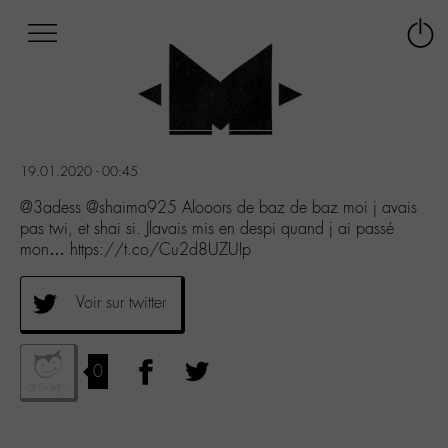
Afficher
Panneau de gestion des cookies
Labo
Connex
-
le
M-
menu
Aller
au
menu
19.01.2020 - 00:45
Aller
au
@3adess @shaima925 Alooors de baz de baz moi j avais
contenu
pas twi, et shai si. Jlavais mis en despi quand j ai passé
Aller
mon… https://t.co/Cu2d8UZUIp
à
la
Voir sur twitter
recherche
0