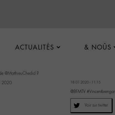
ACTUALITÉS
& NOÛS
 de
@MatthieuChedid
?
, 2020
18.01.2020 - 11:15
@BFMTV #Vincentbrengart
Voir sur twitter