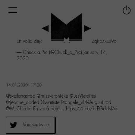
Afficher
Panneau de gestion des cookies
Labo
Connex
-
le
M-
menu
Aller
En voilà déjà une 🙂
pic.twitter.com/2qRpXkEs9o
au
menu
— Chuck a Pic (@Chuck_a_Pic)
January 14,
Aller
2020
au
contenu
Aller
à
14.01.2020 - 17:20
la
recherche
@svetlanastrad @missveronicke @LesVictoires
@jeanne_added @wartiste @angele_vl @AuguriProd
@M_Chedid En voilà déjà… https://t.co/bLFGdUvlAz
Voir sur twitter