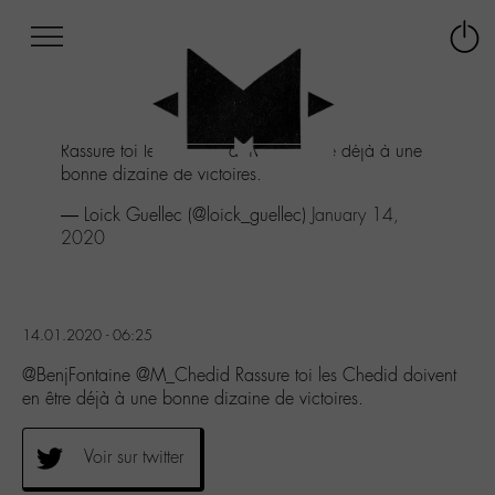
Afficher
Panneau de gestion des cookies
Labo
Connex
-
le
M-
menu
Aller
Rassure toi les Chedid doivent en être déjà à une
au
bonne dizaine de victoires.
menu
Aller
— Loick Guellec (@loick_guellec)
January 14,
au
2020
contenu
Aller
à
la
14.01.2020 - 06:25
recherche
@BenjFontaine @M_Chedid Rassure toi les Chedid doivent
en être déjà à une bonne dizaine de victoires.
Voir sur twitter