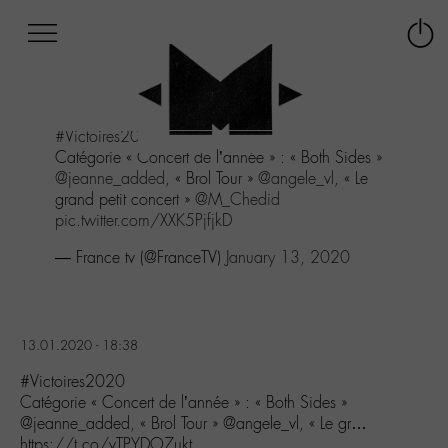
Afficher
Panneau de gestion des cookies
Labo
Connex
-
le
M-
menu
Aller
#Victoires2020
au
Catégorie « Concert de l’année » : « Both Sides »
menu
@jeanne_added
, « Brol Tour »
@angele_vl
, « Le
Aller
grand petit concert »
@M_Chedid
au
pic.twitter.com/XXK5PjfjkD
contenu
Aller
— France tv (@FranceTV)
January 13, 2020
à
la
recherche
13.01.2020 - 18:38
#Victoires2020
Catégorie « Concert de l’année » : « Both Sides »
@jeanne_added, « Brol Tour » @angele_vl, « Le gr…
https://t.co/vTPYDO7ukt