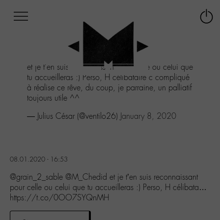
Afficher
Panneau de gestion des cookies
Labo
Connex
-
le
M-
menu
Aller
et je t'en suis reconnaissant pour celle ou celui que
au
tu accueilleras :) Perso, H célibataire c compliqué
menu
à réalise ce rêve, du coup, je parraine, un palliatif
Aller
toujours utile ^^
au
contenu
— Julius César (@ventilo26)
January 8, 2020
Aller
à
la
recherche
08.01.2020 - 16:53
@grain_2_sable @M_Chedid et je t’en suis reconnaissant
pour celle ou celui que tu accueilleras :) Perso, H célibata…
https://t.co/0OO7SYQnMH