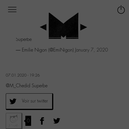
Afficher
Panneau de gestion des cookies
Labo
Connex
-
le
M-
menu
Aller
Superbe
au
menu
— Emilie Nigon (@EmiNigon)
January 7, 2020
Aller
au
contenu
Aller
07.01.2020 - 19:26
à
la
@M_Chedid Superbe
recherche
Voir sur twitter
0