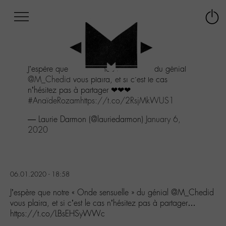
Afficher
Panneau de gestion des cookies
Labo
Connex
-
le
M-
menu
Aller
J’espère que notre « Onde sensuelle » du génial
au
@M_Chedid
vous plaira, et si c’est le cas
menu
n’hésitez pas à partager ❤❤❤
Aller
#AnaïdeRozam
https://t.co/2RsjMkWUS1
au
contenu
— Laurie Darmon (@lauriedarmon)
January 6,
Aller
2020
à
la
recherche
06.01.2020 - 18:58
J’espère que notre « Onde sensuelle » du génial @M_Chedid
vous plaira, et si c’est le cas n’hésitez pas à partager…
https://t.co/LBsEHSyWWc