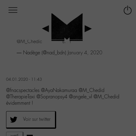
Afficher
Panneau de gestion des cookies
Labo
Connex
-
le
M-
menu
Aller
@M_Chedid
évidemment !
au
menu
— Nadège (@nad_bdn)
January 4, 2020
Aller
au
contenu
Aller
04.01.2020 - 11:43
à
la
@fnacspectacles @AyaNakamuraa @M_Chedid
recherche
@TherapieTaxi @Sopranopsy4 @angele_vl @M_Chedid
évidemment !
Voir sur twitter