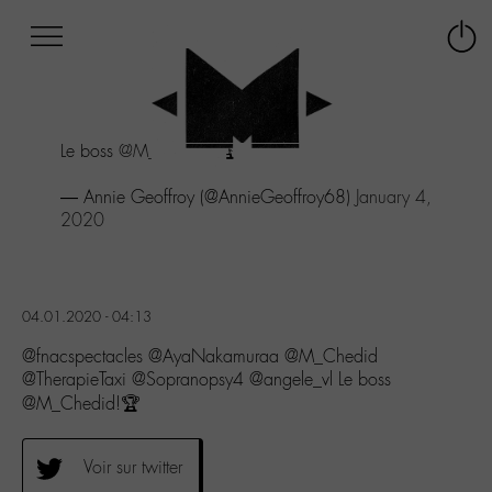
Afficher
Panneau de gestion des cookies
Labo
Connex
-
le
M-
menu
Aller
Le boss
@M_Chedid
!🏆
au
menu
— Annie Geoffroy (@AnnieGeoffroy68)
January 4,
Aller
2020
au
contenu
Aller
à
la
04.01.2020 - 04:13
recherche
@fnacspectacles @AyaNakamuraa @M_Chedid
@TherapieTaxi @Sopranopsy4 @angele_vl Le boss
@M_Chedid!🏆
Voir sur twitter