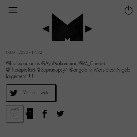
Afficher
Panneau de gestion des cookies
Labo
Connex
-
le
M-
menu
Aller
au
menu
03.01.2020 - 17:32
Aller
au
@fnacspectacles @AyaNakamuraa @M_Chedid
contenu
@TherapieTaxi @Sopranopsy4 @angele_vl Mais c’est Angèle
Aller
largement !!!!
à
la
Voir sur twitter
recherche
0