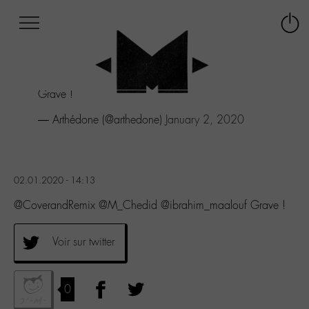
Afficher
Panneau de gestion des cookies
Labo
Connex
-
le
M-
menu
Aller
Grave !
au
menu
— Arthédone (@arthedone)
January 2, 2020
Aller
au
contenu
Aller
02.01.2020 - 14:13
à
la
@CoverandRemix @M_Chedid @ibrahim_maalouf Grave !
recherche
Voir sur twitter
0