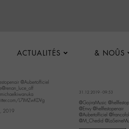
ACTUALITÉS
& NOÛS
estopenair
@Aubertofficiel
e
@renan_luce_off
31.12.2019 - 09:53
michaelkiwanuka
witter.com/L7IMZwKDVg
@GojiraMusic @hellfestop
@Envy @hellfestopenair
, 2019
@Aubertofficiel @francofol
@M_Chedid @LaSeineMusic