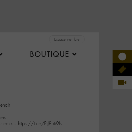
Espace membre
BOUTIQUE
enair
ies
ale… https://t.co/PjJ8uti9Is