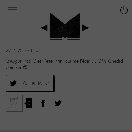
Afficher
Panneau de gestion des cookies
Labo
Connex
-
le
M-
menu
Aller
au
menu
29.12.2019 - 13:57
Aller
au
@AuguriProd C’est l’être infini qui me l’écrit…..@M_Chedid
contenu
bien sûr!😍
Aller
à
Voir sur twitter
la
recherche
0