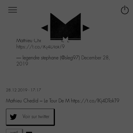
Afficher
Panneau de gestion des cookies
Labo
Connex
-
le
M-
menu
Aller
Mathieu Chedid - Le Tour De M
au
https://t.co/lKj4DTokT9
menu
Aller
— legendre stephane (@sleg97)
December 28,
au
2019
contenu
Aller
à
la
28.12.2019 - 17:17
recherche
Mathieu Chedid – Le Tour De M https://t.co/lKj4DTokT9
Voir sur twitter