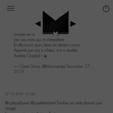
Afficher
Panneau de gestion des cookies
Labo
Connex
-
le
M-
menu
Aller
Tomber en arrêt devant une image
au
Lire ces mots qui m'interpellent
menu
Et découvrir que j'étais en terrain connu
Aller
Arpenté par ma si chère, ma si tendre,
au
Andrée Chedid ! ☀️
contenu
Aller
— Claire Doroc (@Inhumanite)
December 27,
à
2019
la
recherche
27.12.2019 - 21:26
@cathpellissier @josettehersent Tomber en arrêt devant une
image