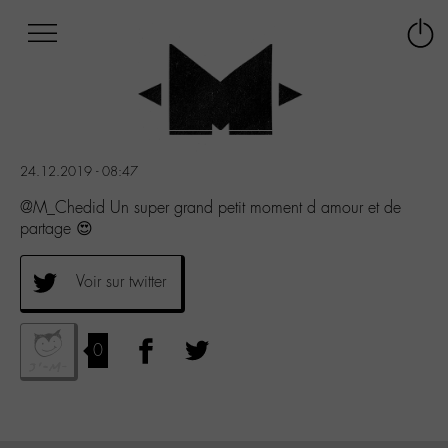
Afficher
Panneau de gestion des cookies
Labo
Connex
-
le
M-
menu
Aller
au
menu
24.12.2019 - 08:47
Aller
au
@M_Chedid Un super grand petit moment d amour et de
contenu
partage 😍
Aller
à
Voir sur twitter
la
recherche
0