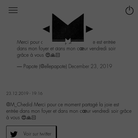
Afficher
Panneau de gestion des cookies
Labo
Connex
-
le
M-
menu
Aller
Merci pour ce moment partagé la joie est entrée
au
dans mon foyer et dans mon cœur vendredi soir
menu
grâce à vous 😍🙏🏻
Aller
au
— Papote (@ellepapote)
December 23, 2019
contenu
Aller
à
la
23.12.2019 - 19:16
recherche
@M_Chedid Merci pour ce moment partagé la joie est
entrée dans mon foyer et dans mon cœur vendredi soir grâce
à vous 😍🙏🏻
Voir sur twitter