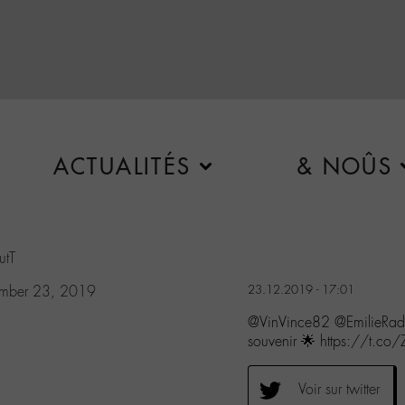
ACTUALITÉS
& NOÛS
utT
mber 23, 2019
23.12.2019 - 17:01
@VinVince82 @EmilieRa
souvenir 🌟 https://t.co
Voir sur twitter