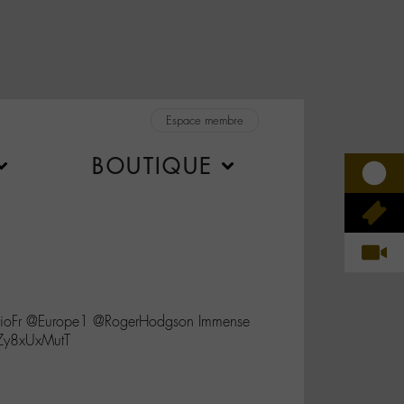
Espace membre
BOUTIQUE
dioFr @Europe1 @RogerHodgson Immense
/Zy8xUxMutT