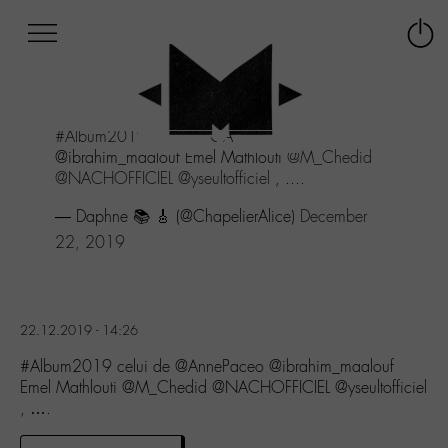
Afficher
Panneau de gestion des cookies
Labo
Connex
-
le
M-
menu
Aller
#Album2019
celui de @AnnePaceo
au
@ibrahim_maalouf Emel Mathlouti
@M_Chedid
menu
@NACHOFFICIEL
@yseultofficiel
, ....
Aller
au
— Daphne 📚 🎸 (@ChapelierAlice)
December
contenu
22, 2019
Aller
à
la
recherche
22.12.2019 - 14:26
#Album2019 celui de @AnnePaceo @ibrahim_maalouf
Emel Mathlouti @M_Chedid @NACHOFFICIEL @yseultofficiel
, ….