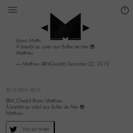
Afficher
Panneau de gestion des cookies
Labo
Connex
-
le
M-
menu
Aller
Bravo Matthieu
au
À bientôt au soleil aux Bulles de Mer 😎
menu
Matthieu
Aller
au
— Matthieu (@MGwidd)
December 22, 2019
contenu
Aller
à
la
22.12.2019 - 02:21
recherche
@M_Chedid Bravo Matthieu
À bientôt au soleil aux Bulles de Mer 😎
Matthieu
Voir sur twitter