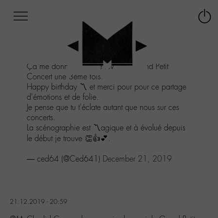
Afficher
Panneau de gestion des cookies
Labo
Connex
-
le
M-
menu
Aller
Ça me donne envie de revoir le Grand Petit
au
Concert une 3ème fois.
menu
Happy birthday 〽️ et merci pour pour ce partage
Aller
d'émotions et de folie.
au
Je pense que tu t'éclate autant que nous sur ces
contenu
concerts.
Aller
La scénographie est 〽️agique et à évolué depuis
à
le début je trouve 👏👍💕.
la
recherche
— ced64 (@Ced641)
December 21, 2019
21.12.2019 - 20:59