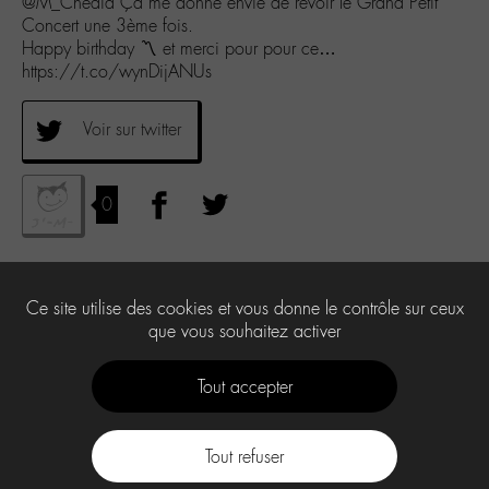
@M_Chedid Ça me donne envie de revoir le Grand Petit
Concert une 3ème fois.
Happy birthday 〽️ et merci pour pour ce…
https://t.co/wynDijANUs
Voir sur twitter
0
Ce site utilise des cookies et vous donne le contrôle sur ceux
que vous souhaitez activer
Tout accepter
Tout refuser