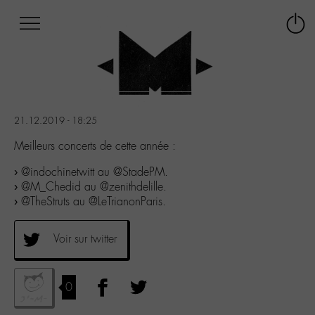
Afficher
Panneau de gestion des cookies
Labo
Connex
-
le
M-
menu
Aller
au
menu
21.12.2019 - 18:25
Aller
au
Meilleurs concerts de cette année :
contenu
› @indochinetwitt au @StadePM.
Aller
› @M_Chedid au @zenithdelille.
à
› @TheStruts au @LeTrianonParis.
la
recherche
Voir sur twitter
0