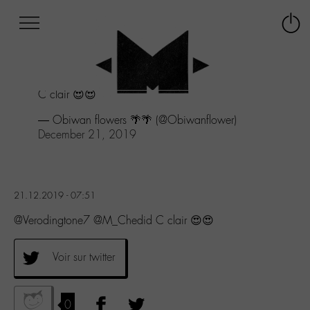
Afficher
Panneau de gestion des cookies
Labo
Connex
-
le
M-
menu
Aller
C clair 😍😍
au
menu
— Obiwan flowers 🌴🌴 (@Obiwanflower)
Aller
December 21, 2019
au
contenu
Aller
à
21.12.2019 - 07:51
la
recherche
@Verodingtone7 @M_Chedid C clair 😍😍
Voir sur twitter
0