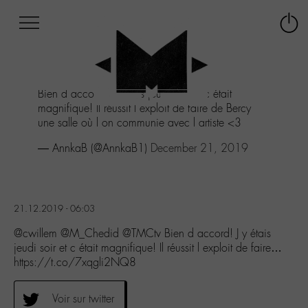
Afficher
Panneau de gestion des cookies
Labo
Connex
-
le
M-
menu
Aller
Bien d accord! J y étais jeudi soir et c était
au
magnifique! Il réussit l exploit de faire de Bercy
menu
une salle où l on communie avec l artiste <3
Aller
au
— AnnkaB (@AnnkaB1)
December 21, 2019
contenu
Aller
à
la
21.12.2019 - 06:03
recherche
@cwillem @M_Chedid @TMCtv Bien d accord! J y étais
jeudi soir et c était magnifique! Il réussit l exploit de faire…
https://t.co/7xqgli2NQ8
Voir sur twitter