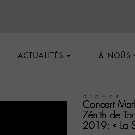
ACTUALITÉS
& NOÛS
20.12.2019 - 22:34
Concert Mat
Zénith de To
2019: « La 