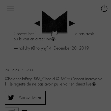
Afficher
Panneau de gestion des cookies
Labo
Connex
-
le
M-
menu
Aller
Concert incroyable !!! Je regrette de ne pas avoir
au
pu le voir en direct live😭
menu
Aller
— hollyhy (@hollyhy14)
December 20, 2019
au
contenu
Aller
à
20.12.2019 - 23:00
la
recherche
@BalanceTaProg @M_Chedid @TMCtv Concert incroyable
!!! Je regrette de ne pas avoir pu le voir en direct live😭
Voir sur twitter