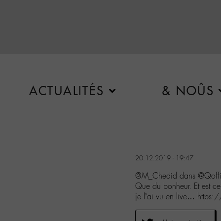
ACTUALITÉS
& NOÛS
20.12.2019 - 19:47
@M_Chedid dans @Qoffi
Que du bonheur. Et est ce 
je l’ai vu en live… http