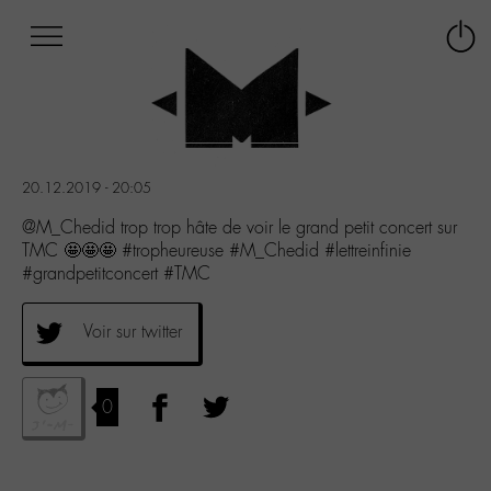
Afficher
Panneau de gestion des cookies
Labo
Connex
-
le
M-
menu
Aller
au
menu
20.12.2019 - 20:05
Aller
au
@M_Chedid trop trop hâte de voir le grand petit concert sur
contenu
TMC 🤩🤩🤩 #tropheureuse #M_Chedid #lettreinfinie
Aller
#grandpetitconcert #TMC
à
la
Voir sur twitter
recherche
0