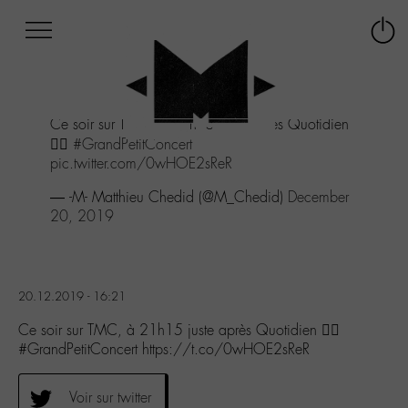
Afficher
Panneau de gestion des cookies
Labo
Connex
-
le
M-
menu
Aller
Ce soir sur TMC, à 21h15 juste après Quotidien
au
👉🏻
#GrandPetitConcert
menu
pic.twitter.com/0wHOE2sReR
Aller
au
— -M- Matthieu Chedid (@M_Chedid)
December
contenu
20, 2019
Aller
à
la
recherche
20.12.2019 - 16:21
Ce soir sur TMC, à 21h15 juste après Quotidien 👉🏻
#GrandPetitConcert https://t.co/0wHOE2sReR
Voir sur twitter