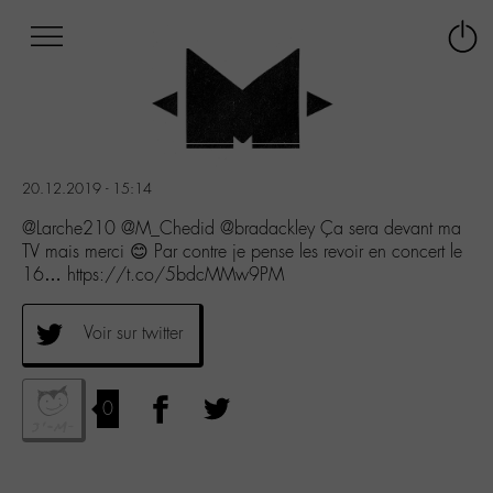
Afficher
Panneau de gestion des cookies
Labo
Connex
-
le
M-
menu
Aller
au
menu
20.12.2019 - 15:14
Aller
au
@Larche210 @M_Chedid @bradackley Ça sera devant ma
contenu
TV mais merci 😊 Par contre je pense les revoir en concert le
Aller
16… https://t.co/5bdcMMw9PM
à
la
Voir sur twitter
recherche
0